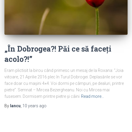
„În Dobrogea?! Păi ce să faceți
acolo?!”
Eram plictisit la birou când primesc un mesaj de la Roxana: ”Joia
viitoare, 21 Aprilie 2016 plec în Turul Dobrogei. Deplasările se vor
face doar cu mașini 4×4. Voi dormi pe câmpuri, pe dealuri, printre
pietre”. Semnat – Mircea Bezergheanu. Noi cu Mircea mai
fusesem. Dormisem printre pietre și câini
Read more…
By
Iancu
,
10 years
ago