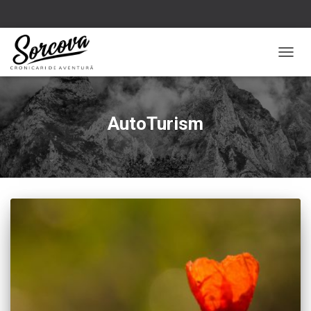
TOGG
NAVIG
AutoTurism