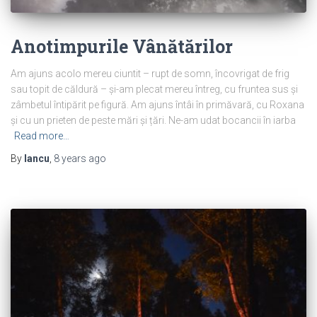
Anotimpurile Vânătărilor
Am ajuns acolo mereu ciuntit – rupt de somn, încovrigat de frig
sau topit de căldură – și-am plecat mereu întreg, cu fruntea sus și
zâmbetul întipărit pe figură. Am ajuns întâi în primăvară, cu Roxana
și cu un prieten de peste mări și țări. Ne-am udat bocancii în iarba
Read more…
By
Iancu
,
8 years
ago