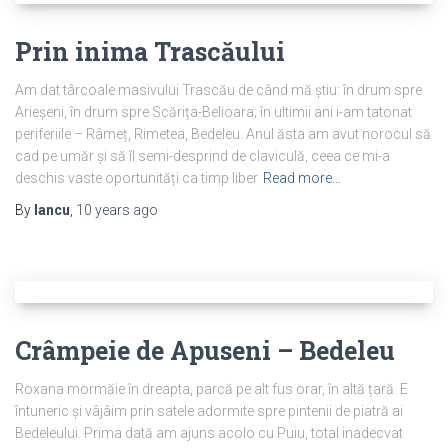
Prin inima Trascăului
Am dat târcoale masivului Trascău de când mă știu: în drum spre
Arieșeni, în drum spre Scărița-Belioara; în ultimii ani i-am tatonat
periferiile – Râmeț, Rimetea, Bedeleu. Anul ăsta am avut norocul să
cad pe umăr și să îl semi-desprind de claviculă, ceea ce mi-a
deschis vaste oportunități ca timp liber
Read more…
By
Iancu
,
10 years
ago
Crâmpeie de Apuseni – Bedeleu
Roxana mormăie în dreapta, parcă pe alt fus orar, în altă țară. E
întuneric și vâjâim prin satele adormite spre pintenii de piatră ai
Bedeleului. Prima dată am ajuns acolo cu Puiu, total inadecvat