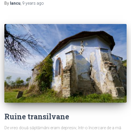
By
Iancu
,
9 years
ago
Ruine transilvane
De vreo două săptămâni eram depresiv; într-o încercare de a mă