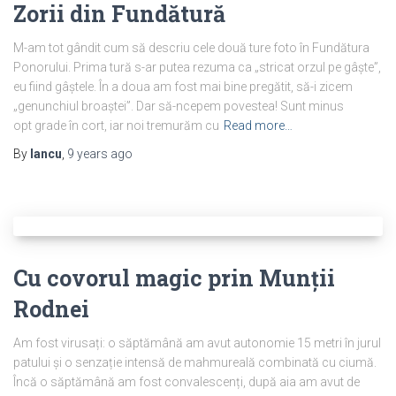
Zorii din Fundătură
M-am tot gândit cum să descriu cele două ture foto în Fundătura
Ponorului. Prima tură s-ar putea rezuma ca „stricat orzul pe gâște”,
eu fiind gâștele. În a doua am fost mai bine pregătit, să-i zicem
„genunchiul broaștei”. Dar să-ncepem povestea! Sunt minus
opt grade în cort, iar noi tremurăm cu
Read more…
By
Iancu
,
9 years
ago
Cu covorul magic prin Munții
Rodnei
Am fost virusați: o săptămână am avut autonomie 15 metri în jurul
patului și o senzație intensă de mahmureală combinată cu ciumă.
Încă o săptămână am fost convalescenți, după aia am avut de