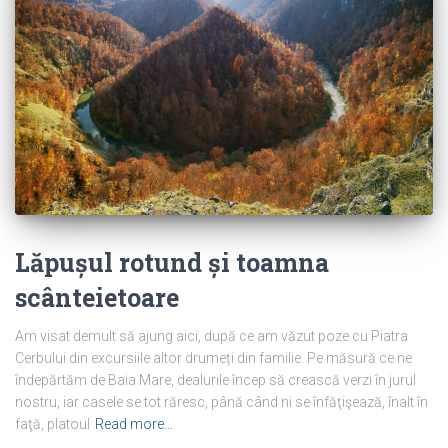
Lăpușul rotund și toamna
scânteietoare
Am visat demult să ajung aici, după ce am văzut poze cu Piatra
Cerbului din excursiile altor drumeți din familie. Pe măsură ce ne
îndepărtăm de Baia Mare, dealurile încep să crească verzi în jurul
nostru, iar casele se tot răresc, până când ni se înfăţişează, înalt în
faţă, platoul
Read more…