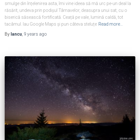
smulge din înțelenirea asta, îmi vine ideea să mă urc pe-un deal la
răsărit, undeva prin podișul Târnavelor, deasupra unui sat, cu o
biserică săsească fortificată. Ceață pe vale, lumină caldă, tot
tacâmul. Iau Google Maps și pun câteva steluțe
Read more…
By
Iancu
,
9 years
ago