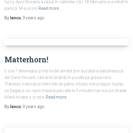
lucru. Apoi Roxana a văzut în calendar că-i 18 februarie și a intrat în
panică. M-a scos
Read more…
By
Iancu
,
9 years
ago
Matterhorn!
E ora 7 dimineața și mă învârt amețit prin bucătăria bătrânească
din Saint Vincent, călcând strâmb în șosete pe gresia rece.
Trântesc mâncăruri între felii de pâine, înfulec micul dejun, înșfac
un bagaj și urc spre mașina parcată la 5 minute mai sus pe stradă.
Afară începe o zi rece
Read more…
By
Iancu
,
9 years
ago