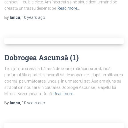
echipați – cu biciclete. Am încercat să ne sinucidem urmând pe
creastă un traseu desenat pe
Read more…
By
Iancu
,
10 years
ago
Dobrogea Ascunsă (1)
Te uiți în jur și vezi iarbă arsă de soare, mărăcini și praf; însă
parfumul ăla aparte te cheamă să descoperi ce-i după următoarea
coamă, pe următoarea luncă și în următorul sat. Așa am ajuns să
străbat din nou țara în căutarea Dobrogei Ascunse, la apelul lui
Mircea Bezergheanu. După
Read more…
By
Iancu
,
10 years
ago