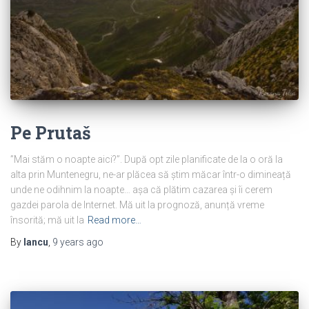
Pe Prutaš
”Mai stăm o noapte aici?”. După opt zile planificate de la o oră la
alta prin Muntenegru, ne-ar plăcea să știm măcar într-o dimineață
unde ne odihnim la noapte… așa că plătim cazarea și îi cerem
gazdei parola de Internet. Mă uit la prognoză, anunță vreme
însorită; mă uit la
Read more…
By
Iancu
,
9 years
ago