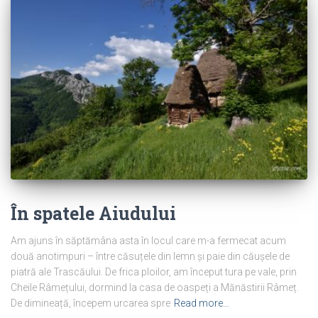
În spatele Aiudului
Am ajuns în săptămâna asta în locul care m-a fermecat acum
două anotimpuri – între căsuțele din lemn și paie din căușele de
piatră ale Trascăului. De frica ploilor, am început tura pe vale, prin
Cheile Râmețului, dormind la casa de oaspeți a Mănăstirii Râmeț.
De dimineață, începem urcarea spre
Read more…