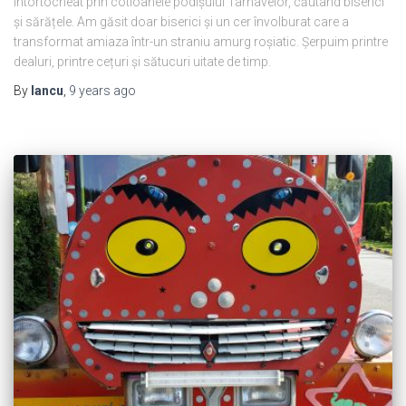
întortocheat prin cotloanele podișului Târnavelor, căutând biserici
și sărățele. Am găsit doar biserici și un cer învolburat care a
transformat amiaza într-un straniu amurg roșiatic. Șerpuim printre
dealuri, printre cețuri și sătucuri uitate de timp.
By
Iancu
,
9 years
ago