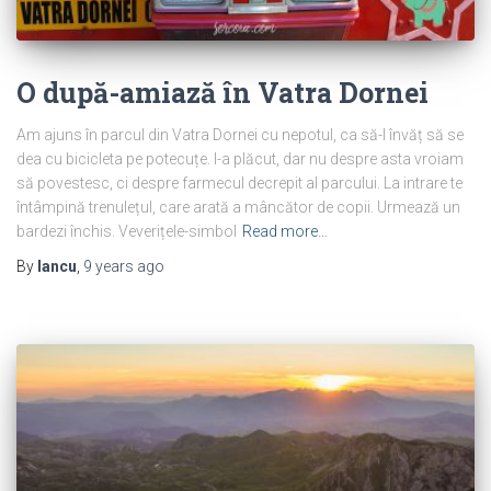
O după-amiază în Vatra Dornei
Am ajuns în parcul din Vatra Dornei cu nepotul, ca să-l învăț să se
dea cu bicicleta pe potecuțe. I-a plăcut, dar nu despre asta vroiam
să povestesc, ci despre farmecul decrepit al parcului. La intrare te
întâmpină trenulețul, care arată a mâncător de copii. Urmează un
bardezi închis. Veverițele-simbol
Read more…
By
Iancu
,
9 years
ago