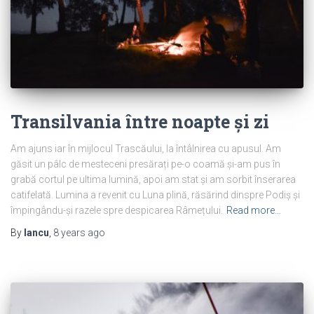
Transilvania între noapte și zi
Am ajuns iar în mijlocul Trascăului, la întâlnirea cu apusul. Am
găsit un pâlc de mesteceni presărați pe-o coamă și-am pus în
grabă cortul pe ultima lumină, apoi am stat și am sorbit înserarea
catifelată. Lumina a revenit cu Luna plină, răsărind dinspre Podiș și
împingându-și razele spre despicarea Râmețului.
Read more…
By
Iancu
,
8 years
ago