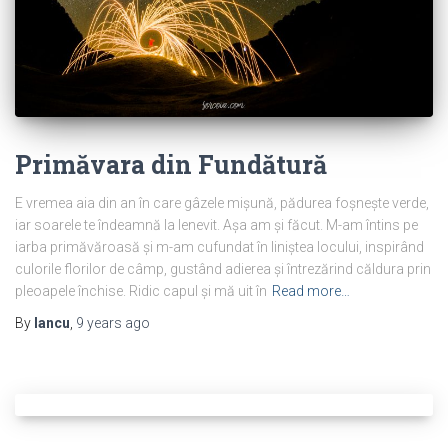
Primăvara din Fundătură
E vremea aia din an în care gâzele mișună, pădurea foșnește verde,
iar soarele te îndeamnă la lenevit. Așa am și făcut. M-am întins pe
iarba primăvăroasă și m-am cufundat în liniștea locului, inspirând
culorile florilor de câmp, gustând adierea și întrezărind căldura prin
pleoapele închise. Ridic capul și mă uit în
Read more…
By
Iancu
,
9 years
ago