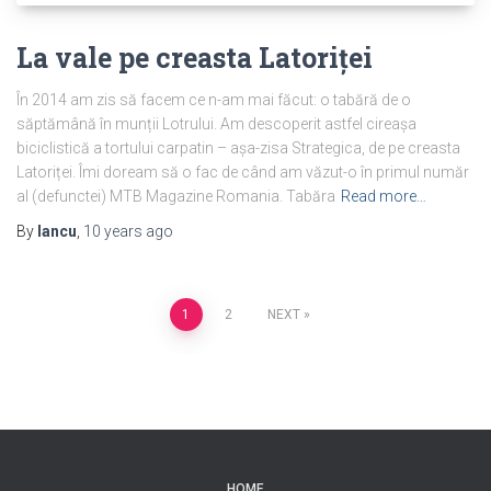
La vale pe creasta Latoriței
În 2014 am zis să facem ce n-am mai făcut: o tabără de o
săptămână în munții Lotrului. Am descoperit astfel cireașa
biciclistică a tortului carpatin – așa-zisa Strategica, de pe creasta
Latoriței. Îmi doream să o fac de când am văzut-o în primul număr
al (defunctei) MTB Magazine Romania. Tabăra
Read more…
By
Iancu
,
10 years
ago
Posts
1
2
NEXT
navigation
HOME