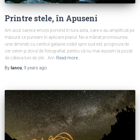
Printre stele, în Apuseni
Am avut oarece emoții pornind în tura asta, care s-au amplificat pe
măsură ce puneam în aplicare planul. Ne-a mânat promisiunea
unei dimineți cu centrul galaxiei vizibil spre sud-est, prognoza de
cer senin și dorul de fotografiat, pentru că nu mai ieșisem la pozat
de câteva luni de zile… Am
Read more…
By
Iancu
,
9 years
ago