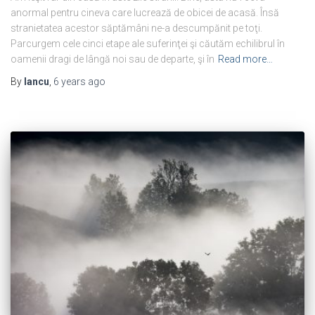
anormal pentru cineva care lucrează de obicei de acasă. Însă
stranietatea acestor săptămâni ne-a descumpănit pe toţi.
Parcurgem cele cinci etape ale suferinţei şi căutăm echilibrul în
oamenii dragi de lângă noi sau de departe, şi în
Read more…
By
Iancu
,
6 years
ago