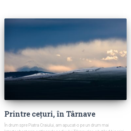
Printre cețuri, în Târnave
În drum spre Piatra Craiului, am apucat-o pe un drum mai