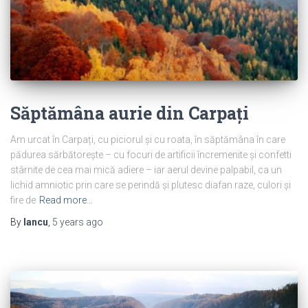
Săptămâna aurie din Carpați
Am urcat în Carpați, cu piciorul și cu roata, în săptămâna în care
pădurea sărbătorește – cu focuri de artificii încremenite și confetti
stârnite de cea mai mică adiere – iar aerul devine palpabil, ca un
lichid amniotic prin care se perindă și plutesc diafan raze, culori și
fire de
Read more…
By
Iancu
,
5 years
ago