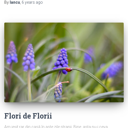
By
Iancu
,
6 years
ago
Flori de Florii
Am ieşit rar din casă în aste zile stranii. Bine, asta nu-i ceva