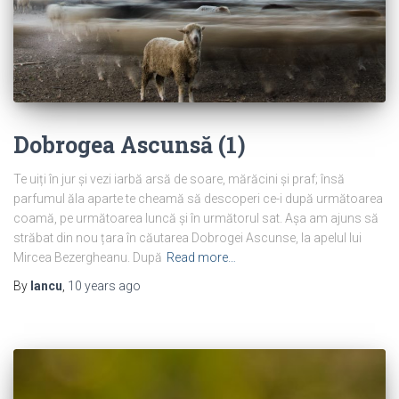
Dobrogea Ascunsă (1)
Te uiți în jur și vezi iarbă arsă de soare, mărăcini și praf; însă
parfumul ăla aparte te cheamă să descoperi ce-i după următoarea
coamă, pe următoarea luncă și în următorul sat. Așa am ajuns să
străbat din nou țara în căutarea Dobrogei Ascunse, la apelul lui
Mircea Bezergheanu. După
Read more…
By
Iancu
,
10 years
ago