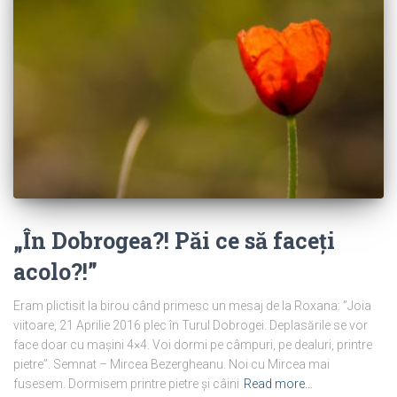
„În Dobrogea?! Păi ce să faceți
acolo?!”
Eram plictisit la birou când primesc un mesaj de la Roxana: ”Joia
viitoare, 21 Aprilie 2016 plec în Turul Dobrogei. Deplasările se vor
face doar cu mașini 4×4. Voi dormi pe câmpuri, pe dealuri, printre
pietre”. Semnat – Mircea Bezergheanu. Noi cu Mircea mai
fusesem. Dormisem printre pietre și câini
Read more…