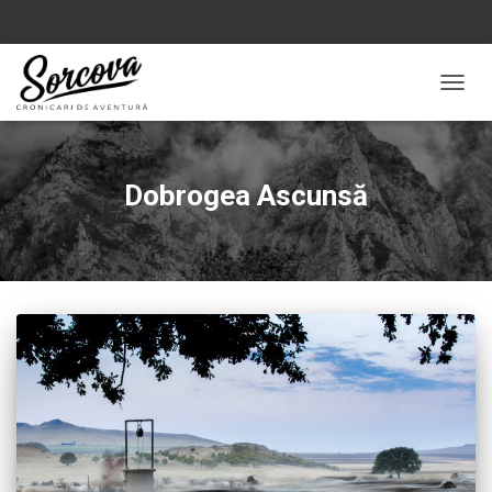
TOGG
NAVIG
Dobrogea Ascunsă